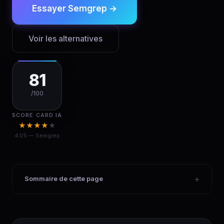
Essayer Semgrep →
Voir les alternatives
81
/100
SCORE CARD IA
★
★
★
★
★
4.1/5 — Semgrep
Sommaire de cette page